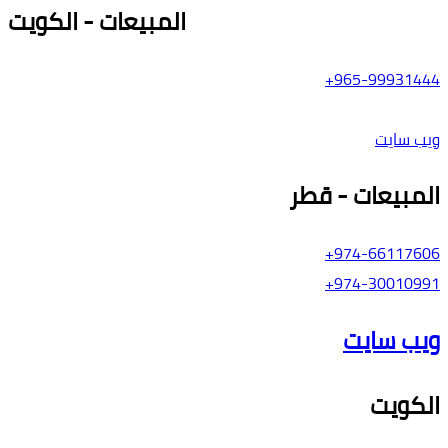
المبيعات - الكويت
965-99931444+
ويب سايت
المبيعات - قطر
974-66117606+
974-30010991+
ويب سايت
الكويت