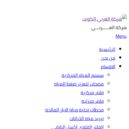
شركة العــــــربـــي
Menu
الرئيسية
من نحن
الاقسام
سستم المياه المركزية
مضخات لتعزيز ضغط المياه
فلاتر مركزية
فلاتر منزلية
محطات تحلية مياه الابار المالحة
تبريد مياه الخزانات
الفلتر القلوي اكسل الياباني