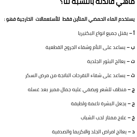
ماهي فائدته بالنسبة لنا؟
يستخدم الماء الحمضي المتأين فقط للأستعمالات الخارجية فهو :
أ –
يقتل جميع انواع البكتيريا
ب –
يساعد على التأم وشفاء الجروح القطعية
ت –
يعالج البثور الجلدية
ث –
يساعد على شفاء التقرحات الناتجة من مرض السكر
ج –
منظف للشعر ويضفي عليه جمال مميز بعد غسله
ح –
يجعل البشرة ناعمة ولطيفة
خ –
علاج ممتاز لحب الشباب
د –
يعالج امراض الجلد والاكزيما والصدفية