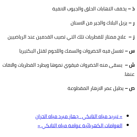
ذ –
يخفف التهابات الحلق والجيوب الانفية
ر –
يزيل البلاك والجير من الاسنان
ز –
علاج ممتاز للفطريات تلك التي تصيب القدمين عند الرياضيين
س –
تغسل فيه الخضروات والسمك واللحوم لقتل البكتيريا
ش –
يسقى منه الخضروات فيقوي نموها ويطرد الفطريات والافات
عنها.
ص –
يطيل عمر الازهار المقطوعة
« تبريد مياه التانكي . جهاز مبرد مياه الخزان
العوامات الكهربائية عوامة مياه التانكي »