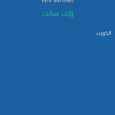
974-30010991+
ويب سايت
الكويت