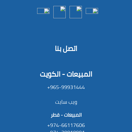
اتصل بنا
المبيعات - الكويت
965-99931444+
ويب سايت
المبيعات - قطر
974-66117606+