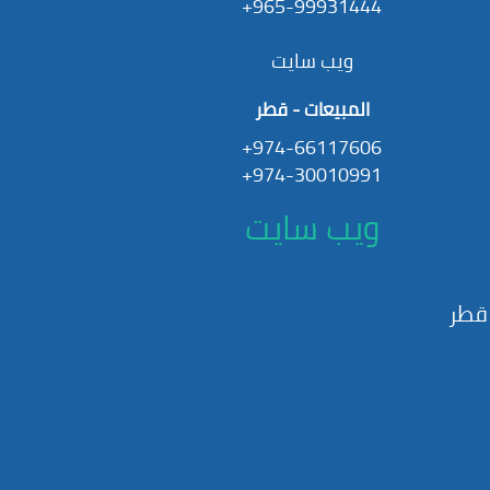
965-99931444+
ويب سايت
المبيعات - قطر
974-66117606+
974-30010991+
ويب سايت
قطر