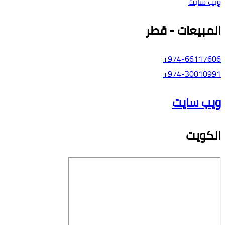
ويب سايت
المبيعات - قطر
974-66117606+
974-30010991+
ويب سايت
الكويت