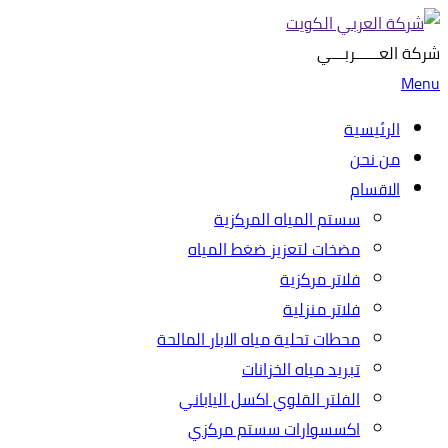
شركة العــــــربـــي
Menu
الرئيسية
من نحن
الاقسام
سستم المياه المركزية
مضخات لتعزيز ضغط المياه
فلاتر مركزية
فلاتر منزلية
محطات تحلية مياه الابار المالحة
تبريد مياه الخزانات
الفلتر القلوي اكسل الياباني
اكسسوارات سستم مركزي