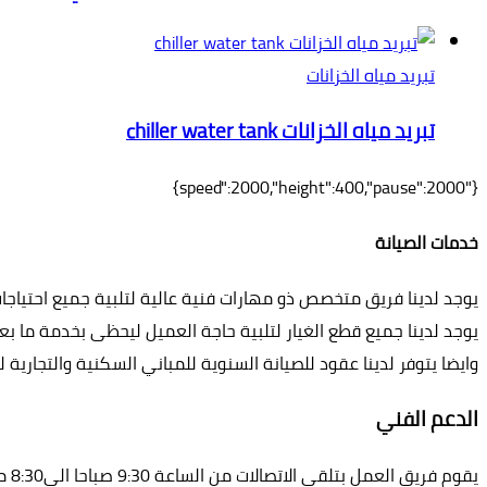
تبريد مياه الخزانات
تبريد مياه الخزانات chiller water tank
{"speed":2000,"height":400,"pause":2000}
خدمات الصيانة
يوجد لدينا فريق متخصص ذو مهارات فنية عالية لتلبية جميع احتياجا
يوجد لدينا جميع قطع الغيار لتلبية حاجة العميل ليحظى بخدمة ما بعد
وايضا يتوفر لدينا عقود للصيانة السنوية للمباني السكنية والتجارية 
الدعم الفني
يقوم فريق العمل بتلقي الاتصالات من الساعة 9:30 صباحا الى8:30 مساءا .