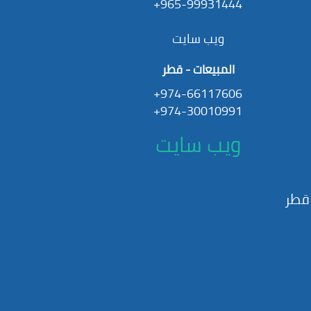
965-99931444+
ويب سايت
المبيعات - قطر
974-66117606+
974-30010991+
ويب سايت
قطر