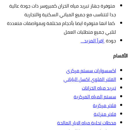
متوفرة جهاز تبريد مياه الخزان كمبروسر ذات جودة عالية
جدا لتتناسب مع جميع المباني السكنية والتجارية
كما انها متوفرة ايضا بأحجام مختلفة وبمواصفات متعددة
لتلبي جميع متطلبات العمل
جودة ‏
إقرأ المزيد…
الأقسام
اكسسوارات سستم مركزي
الفلتر القلوي اكسل الياباني
تبريد مياه الخزانات
سستم المياه المركزية
فلاتر مركزية
فلاتر منزلية
محطات تحلية مياه الابار المالحة