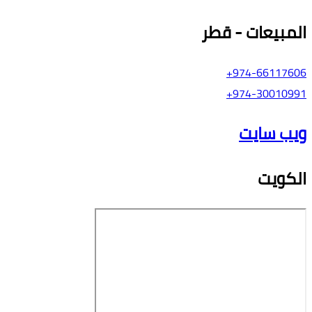
المبيعات - قطر
974-66117606+
974-30010991+
ويب سايت
الكويت