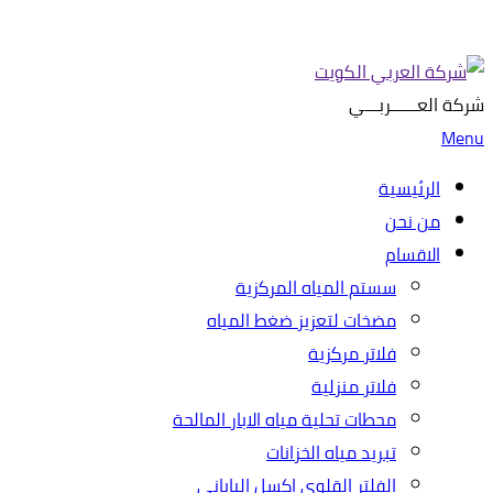
شركة العــــــربـــي
Menu
الرئيسية
من نحن
الاقسام
سستم المياه المركزية
مضخات لتعزيز ضغط المياه
فلاتر مركزية
فلاتر منزلية
محطات تحلية مياه الابار المالحة
تبريد مياه الخزانات
الفلتر القلوي اكسل الياباني