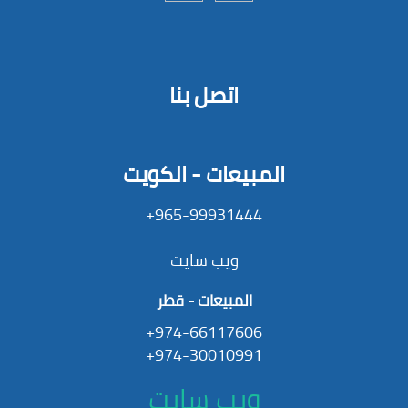
اتصل بنا
المبيعات - الكويت
965-99931444+
ويب سايت
المبيعات - قطر
974-66117606+
974-30010991+
ويب سايت